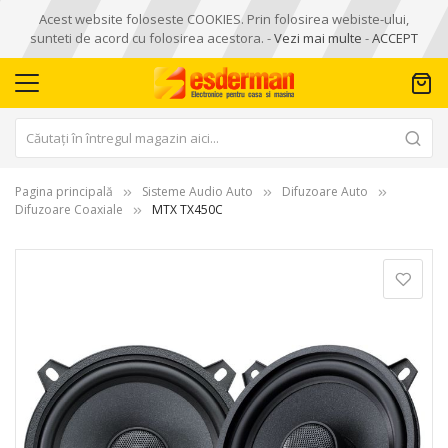
Acest website foloseste COOKIES. Prin folosirea webiste-ului,
sunteti de acord cu folosirea acestora. -
Vezi mai multe
-
ACCEPT
Pagina principală
Sisteme Audio Auto
Difuzoare Auto
Difuzoare Coaxiale
MTX TX450C
Skip
to
the
end
of
the
images
gallery