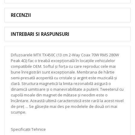
RECENZII
INTREBARI SI RASPUNSURI
Difuzoarele MTX TX450C (13 cm 2-Way Coax 70W RMS 280W
Peak 4Ω) fac o treabă excepțională în locațiile vehiculelor
compatibile OEM. Softul și forța cu care reproduc cele mai
bune înregistrări sunt excepționale. Membrana de hârtie
semi-presată acoperită cu cristale și argint este muzicală și
clară. Structura magnetică la limita rezonabilă asigură o
dinamică uimitoare și o manevrabilitate a puterii. Tweeterul cu
cupolă moale din magnet de mătase și neodim este o
încântare. Această ultimă caracteristică este rară la acest nivel
de preț ... Se găsește mai des pe modelele de două ori mai
scumpe.
Specificatii Tehnice