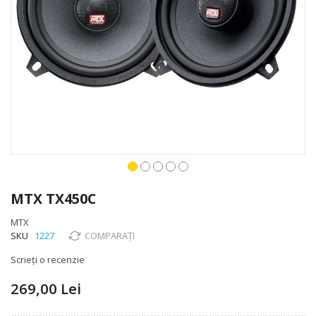
Skip
to
MTX TX450C
the
beginning
MTX
of
SKU
1227
COMPARAȚI
the
Scrieți o recenzie
images
gallery
269,00 Lei