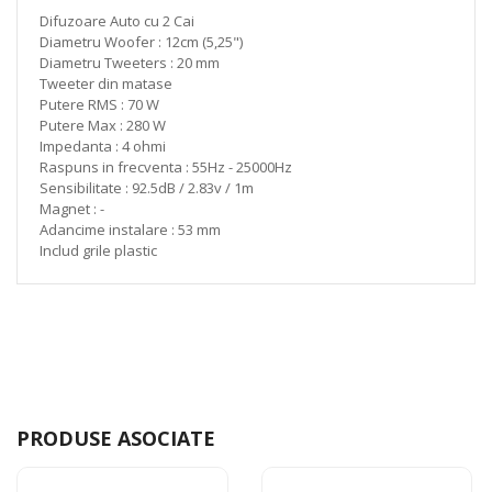
Difuzoare Auto cu 2 Cai
Diametru Woofer : 12cm (5,25")
Diametru Tweeters : 20 mm
Tweeter din matase
Putere RMS : 70 W
Putere Max : 280 W
Impedanta : 4 ohmi
Raspuns in frecventa : 55Hz - 25000Hz
Sensibilitate : 92.5dB / 2.83v / 1m
Magnet : -
Adancime instalare : 53 mm
Includ grile plastic
PRODUSE ASOCIATE