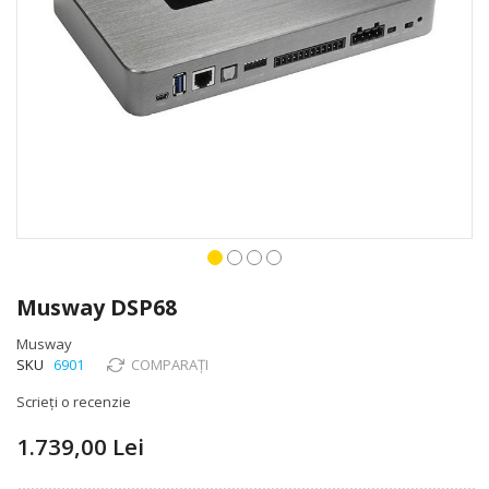
Skip
to
Musway DSP68
the
beginning
Musway
of
SKU
6901
COMPARAȚI
the
Scrieți o recenzie
images
gallery
1.739,00 Lei