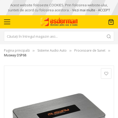
Acest website foloseste COOKIES. Prin folosirea webiste-ului,
sunteti de acord cu folosirea acestora. -
Vezi mai multe
-
ACCEPT
Pagina principală
Sisteme Audio Auto
Procesoare de Sunet
Musway DSP68
Skip
to
the
end
of
the
images
gallery