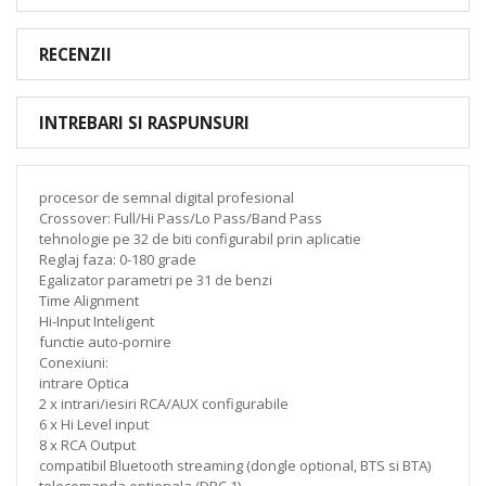
RECENZII
INTREBARI SI RASPUNSURI
procesor de semnal digital profesional
Crossover: Full/Hi Pass/Lo Pass/Band Pass
tehnologie pe 32 de biti configurabil prin aplicatie
Reglaj faza: 0-180 grade
Egalizator parametri pe 31 de benzi
Time Alignment
Hi-Input Inteligent
functie auto-pornire
Conexiuni:
intrare Optica
2 x intrari/iesiri RCA/AUX configurabile
6 x Hi Level input
8 x RCA Output
compatibil Bluetooth streaming (dongle optional, BTS si BTA)
telecomanda optionala (DRC 1)