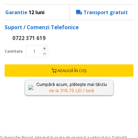
Garantie
12 luni
Transport gratuit
Suport / Comenzi Telefonice
0722 371 619
Cantitate
ADAUGĂ ÎN COȘ
Cumpără acum, plătește mai târziu
de la
318.75
LEI / lună
Subwoofer Recoil, integrat în roata de rezervă a vehiculului. Datorită