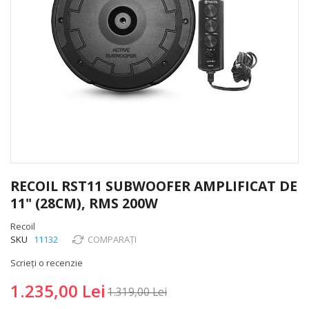
Skip
to
RECOIL RST11 SUBWOOFER AMPLIFICAT DE
the
11" (28CM), RMS 200W
beginning
of
Recoil
the
SKU
11132
COMPARAȚI
images
gallery
Scrieți o recenzie
1.235,00 Lei
1.319,00 Lei