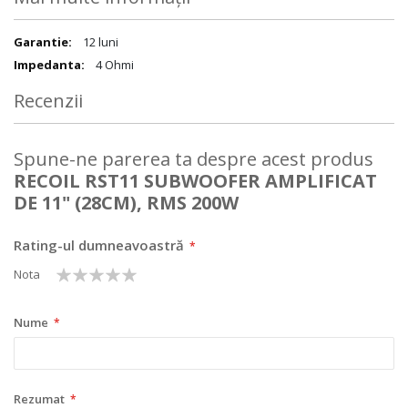
Mai
12 luni
multe
4 Ohmi
informații
Recenzii
Spune-ne parerea ta despre acest produs
RECOIL RST11 SUBWOOFER AMPLIFICAT
DE 11" (28CM), RMS 200W
Rating-ul dumneavoastră
1
2
3
4
5
Nota
star
stars
stars
stars
stars
Nume
Rezumat