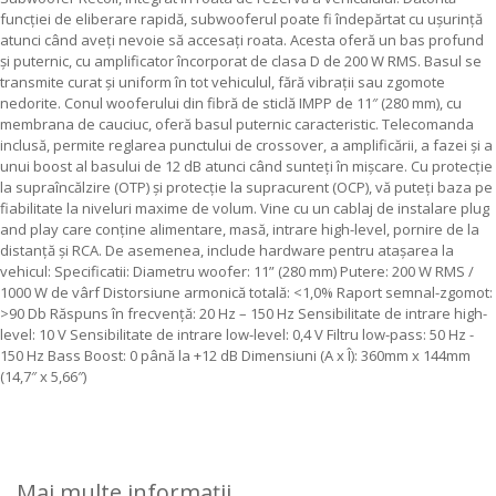
funcției de eliberare rapidă, subwooferul poate fi îndepărtat cu ușurință
atunci când aveți nevoie să accesați roata. Acesta oferă un bas profund
și puternic, cu amplificator încorporat de clasa D de 200 W RMS. Basul se
transmite curat și uniform în tot vehiculul, fără vibrații sau zgomote
nedorite. Conul wooferului din fibră de sticlă IMPP de 11″ (280 mm), cu
membrana de cauciuc, oferă basul puternic caracteristic. Telecomanda
inclusă, permite reglarea punctului de crossover, a amplificării, a fazei și a
unui boost al basului de 12 dB atunci când sunteți în mișcare. Cu protecție
la supraîncălzire (OTP) și protecție la supracurent (OCP), vă puteți baza pe
fiabilitate la niveluri maxime de volum. Vine cu un cablaj de instalare plug
and play care conține alimentare, masă, intrare high-level, pornire de la
distanță și RCA. De asemenea, include hardware pentru atașarea la
vehicul: Specificatii: Diametru woofer: 11” (280 mm) Putere: 200 W RMS /
1000 W de vârf Distorsiune armonică totală: <1,0% Raport semnal-zgomot:
>90 Db Răspuns în frecvență: 20 Hz – 150 Hz Sensibilitate de intrare high-
level: 10 V Sensibilitate de intrare low-level: 0,4 V Filtru low-pass: 50 Hz -
150 Hz Bass Boost: 0 până la +12 dB Dimensiuni (A x Î): 360mm x 144mm
(14,7″ x 5,66″)
Mai multe informații