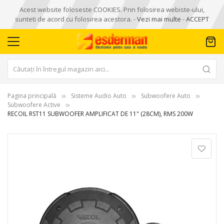
Acest website foloseste COOKIES. Prin folosirea webiste-ului,
sunteti de acord cu folosirea acestora. -
Vezi mai multe
-
ACCEPT
Pagina principală
Sisteme Audio Auto
Subwoofere Auto
Subwoofere Active
RECOIL RST11 SUBWOOFER AMPLIFICAT DE 11" (28CM), RMS 200W
Skip
to
the
end
of
the
images
gallery