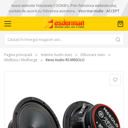
Acest website foloseste COOKIES. Prin folosirea webiste-ului,
sunteti de acord cu folosirea acestora. -
Vezi mai multe
-
ACCEPT
Pagina principală
Sisteme Audio Auto
Difuzoare Auto
MidBass / MidRange
Reiss Audio RS-M6SOLO
Skip
to
the
end
of
the
images
gallery