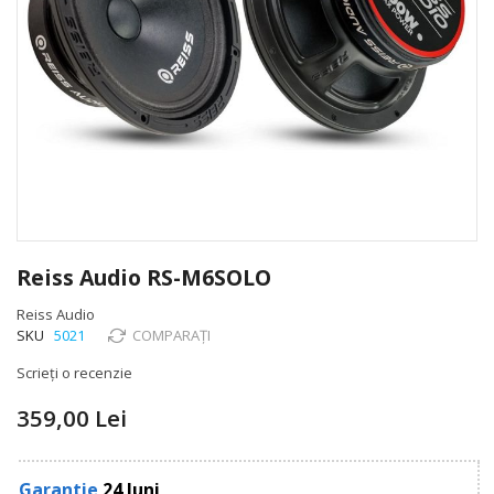
Skip
to
Reiss Audio RS-M6SOLO
the
beginning
Reiss Audio
of
SKU
5021
COMPARAȚI
the
Scrieți o recenzie
images
gallery
359,00 Lei
Garantie
24 luni