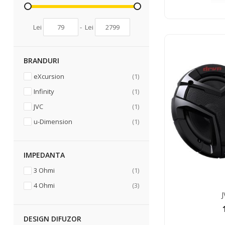
Lei
-
Lei
BRANDURI
articol
eXcursion
1
articol
Infinity
1
articol
JVC
1
articol
u-Dimension
1
IMPEDANTA
articol
3 Ohmi
1
articole
4 Ohmi
3
J
DESIGN DIFUZOR