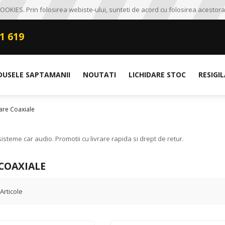
OKIES. Prin folosirea webiste-ului, sunteti de acord cu folosirea acestora
1 619
DUSELE SAPTAMANII
NOUTATI
LICHIDARE STOC
RESIGI
are Coaxiale
steme car audio. Promotii cu livrare rapida si drept de retur.
COAXIALE
Articole