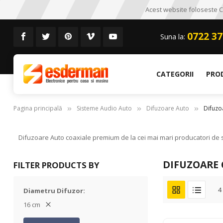
Acest website foloseste CO
0722 37
Suna la:
CATEGORII
PRO
Pagina principală
Sisteme Audio Auto
Difuzoare Auto
Difuzo
Difuzoare Auto coaxiale premium de la cei mai mari producatori de si
DIFUZOARE 
FILTER PRODUCTS BY
4
Diametru Difuzor
16 cm