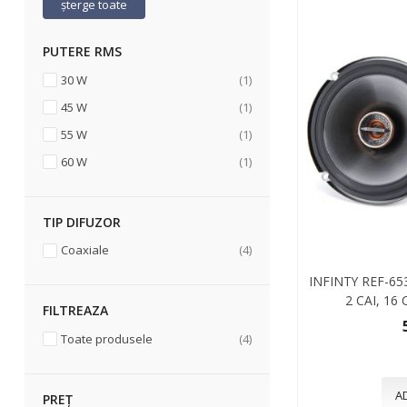
șterge toate
PUTERE RMS
articol
30 W
1
articol
45 W
1
articol
55 W
1
articol
60 W
1
TIP DIFUZOR
articole
Coaxiale
4
INFINTY REF-6
2 CAI, 16
FILTREAZA
articole
Toate produsele
4
A
PREȚ