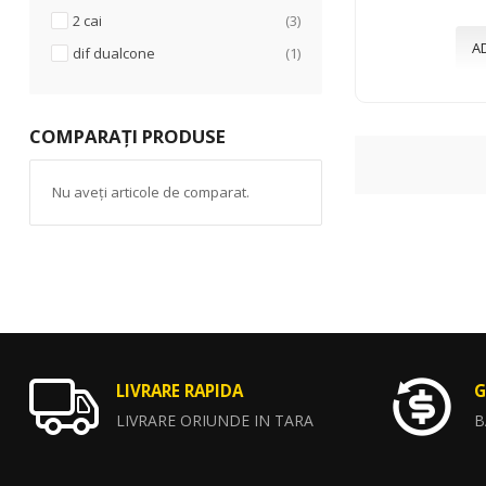
articole
2 cai
3
A
articol
dif dualcone
1
COMPARAȚI PRODUSE
Nu aveți articole de comparat.
LIVRARE RAPIDA
G
LIVRARE ORIUNDE IN TARA
B