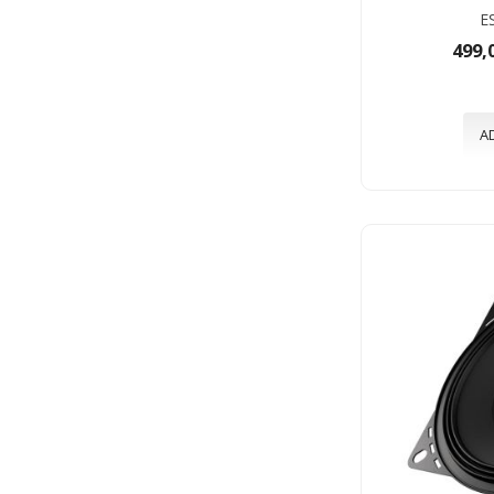
E
499,
A