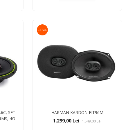
-16%
6C, SET
HARMAN KARDON FIT96M
RMS, 4Ω
1.299,00 Lei
1.549,00 Lei