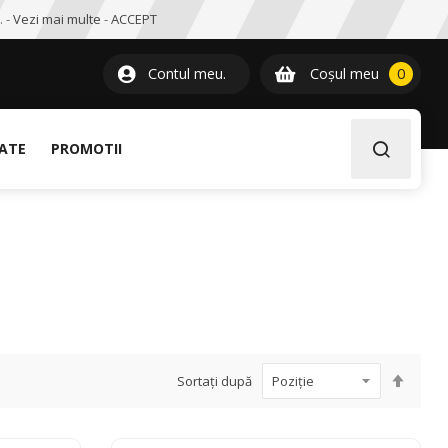
. -
Vezi mai multe
-
ACCEPT
0
item
Contul meu.
Coșul meu
0
LATE
PROMOTII
Setați
Sortați după
desce