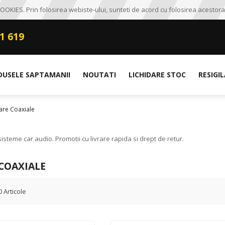
OKIES. Prin folosirea webiste-ului, sunteti de acord cu folosirea acestora
1 619
DUSELE SAPTAMANII
NOUTATI
LICHIDARE STOC
RESIGI
are Coaxiale
steme car audio. Promotii cu livrare rapida si drept de retur.
COAXIALE
0
Articole