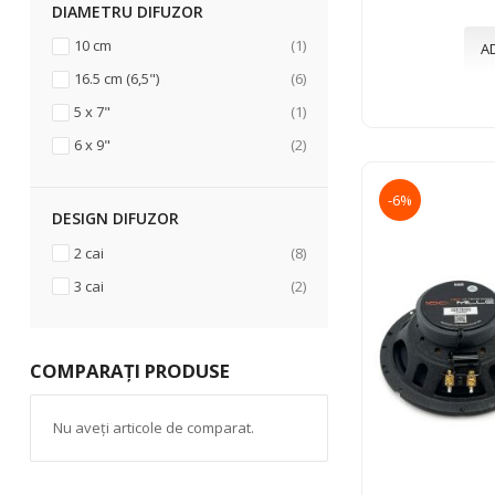
DIAMETRU DIFUZOR
articol
10 cm
1
A
articole
16.5 cm (6,5")
6
articol
5 x 7"
1
articole
6 x 9"
2
-6%
DESIGN DIFUZOR
articole
2 cai
8
articole
3 cai
2
COMPARAȚI PRODUSE
Nu aveți articole de comparat.