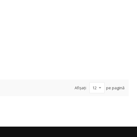
Afișați
pe pagină