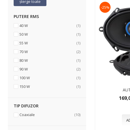
șterge toate
-25%
PUTERE RMS
articol
40 W
1
articol
50 W
1
articol
55 W
1
articole
70 W
2
articol
80 W
1
articole
90 W
2
articol
100 W
1
articol
150 W
1
AUT
169,
TIP DIFUZOR
articole
Coaxiale
10
A