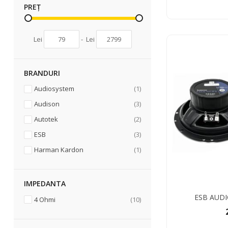
PREȚ
Lei
-
Lei
BRANDURI
articol
Audiosystem
1
articole
Audison
3
articole
Autotek
2
articole
ESB
3
articol
Harman Kardon
1
IMPEDANTA
ESB AUD
articole
4 Ohmi
10