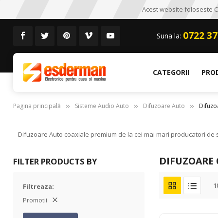
Acest website foloseste CO
0722 37
Suna la:
CATEGORII
PRO
Pagina principală
Sisteme Audio Auto
Difuzoare Auto
Difuzo
Difuzoare Auto coaxiale premium de la cei mai mari producatori de si
DIFUZOARE 
FILTER PRODUCTS BY
1
Filtreaza
Promotii