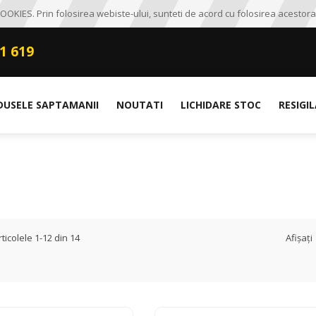
OKIES. Prin folosirea webiste-ului, sunteti de acord cu folosirea acestora
1 619
DUSELE SAPTAMANII
NOUTATI
LICHIDARE STOC
RESIGI
Afișați
rticolele
1
-
12
din
14