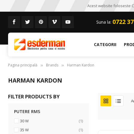
Acest website foloseste CO
0722 37
Suna la:
CATEGORII
PRO
Pagina principală
Brands
Harman Kardon
HARMAN KARDON
FILTER PRODUCTS BY
A
PUTERE RMS
articol
30 W
1
articol
35 W
1