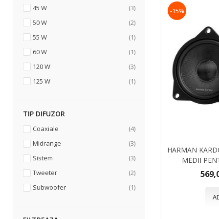
articol
45 W
3
-15%
articol
50 W
2
articol
55 W
1
articol
60 W
1
articol
120 W
3
articol
125 W
1
TIP DIFUZOR
articol
Coaxiale
4
articol
Midrange
3
HARMAN KARDO
articol
Sistem
3
MEDII PE
articol
569,
Tweeter
2
articol
Subwoofer
1
A