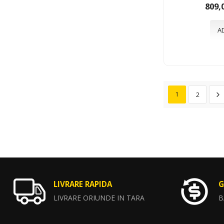
809,
A
1
2
LIVRARE RAPIDA
G
LIVRARE ORIUNDE IN TARA
B