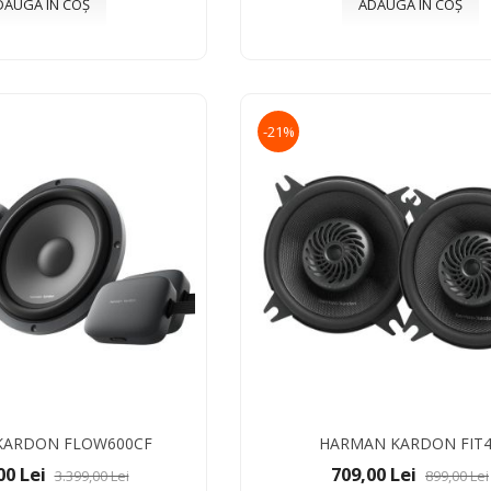
DAUGĂ ÎN COȘ
ADAUGĂ ÎN COȘ
-21%
KARDON FLOW600CF
HARMAN KARDON FIT
00 Lei
709,00 Lei
3.399,00 Lei
899,00 Lei