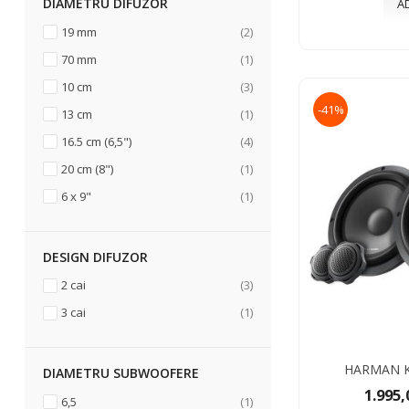
DIAMETRU DIFUZOR
A
articol
19 mm
2
articol
70 mm
1
articol
10 cm
3
-41%
articol
13 cm
1
articol
16.5 cm (6,5")
4
articol
20 cm (8")
1
articol
6 x 9"
1
DESIGN DIFUZOR
articol
2 cai
3
articol
3 cai
1
HARMAN 
DIAMETRU SUBWOOFERE
1.995,
articol
6,5
1