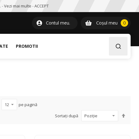
. -
Vezi mai multe
-
ACCEPT
0
item
Contul meu.
Coșul meu
0
LATE
PROMOTII
pe pagină
Setați
Sortați după
desce