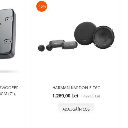
-15%
UBWOOFER
HARMAN KARDON FIT6C
CM (7"),
1.269,00 Lei
1.499,00 Lei
ADAUGĂ ÎN COȘ