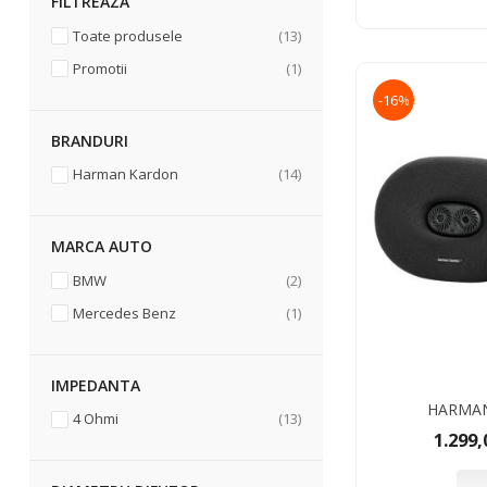
FILTREAZA
articol
Toate produsele
13
articol
Promotii
1
-16%
BRANDURI
articol
Harman Kardon
14
MARCA AUTO
articol
BMW
2
articol
Mercedes Benz
1
IMPEDANTA
HARMAN
articol
4 Ohmi
13
1.299,