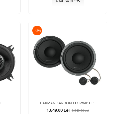
ADAUGĂ ÎN COȘ
-42%
4F
HARMAN KARDON FLOW601CFS
1.649,00 Lei
2.849,00 Lei