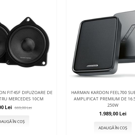
N FIT4SF DIFUZOARE DE
HARMAN KARDON FEEL700 S
NTRU MERCEDES 10CM
AMPLIFICAT PREMIUM DE 16.5
250W
00 Lei
669,00 Lei
1.989,00 Lei
DAUGĂ ÎN COȘ
ADAUGĂ ÎN COȘ