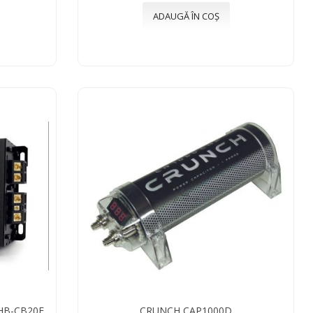
ADAUGĂ ÎN COȘ
HB-CB20F
CRUNCH CAP1000D