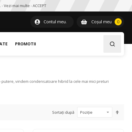
. -
Vezi mai multe
-
ACCEPT
0
item
Contul meu.
Coșul meu
0
LATE
PROMOTII
utere, vindem condensatoare hibrid la cele mai mici preturi
Setați
Sortați după
desce