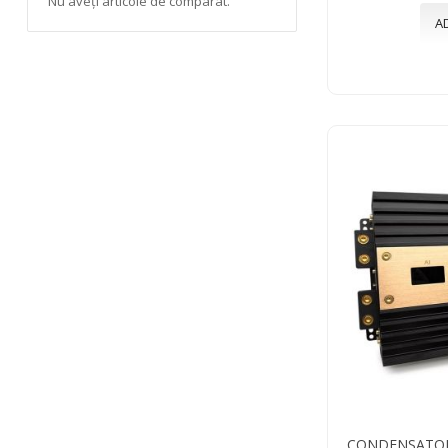
Nu aveți articole de comparat.
A
CONDENSATOR