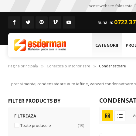
Acest website foloseste CO
0722 37
Suna la:
CATEGORII
PRO
Pagina principală
Conectica & Insonorizare
Condensatoare
pret si montaj condensatoare auto ieftine, vanzari condensatoare 
CONDENSA
FILTER PRODUCTS BY
FILTREAZA
A
articole
Toate produsele
19