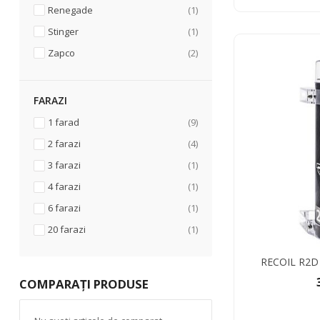
articol
Renegade
1
articol
Stinger
1
articole
Zapco
2
FARAZI
articole
1 farad
9
articole
2 farazi
4
articol
3 farazi
1
articol
4 farazi
1
articol
6 farazi
1
articol
20 farazi
1
RECOIL R2
COMPARAȚI PRODUSE