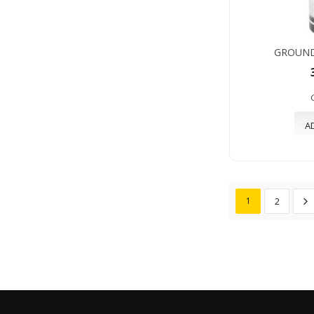
GROUND
A
1
2