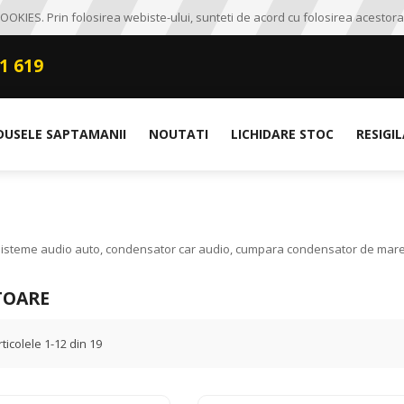
OKIES. Prin folosirea webiste-ului, sunteti de acord cu folosirea acestora
1 619
DUSELE SAPTAMANII
NOUTATI
LICHIDARE STOC
RESIGI
sisteme audio auto, condensator car audio, cumpara condensator de mare p
TOARE
rticolele
1
-
12
din
19