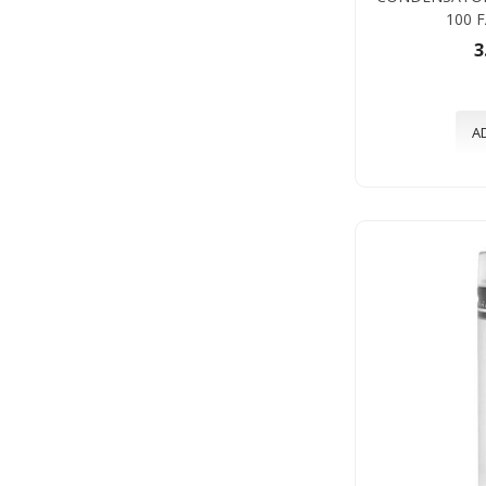
100 
3
A