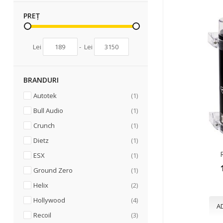
PREȚ
Lei
-
Lei
BRANDURI
articol
Autotek
1
articol
Bull Audio
1
articol
Crunch
1
articol
Dietz
1
articol
ESX
1
articol
Ground Zero
1
articole
Helix
2
articole
Hollywood
4
A
articole
Recoil
3