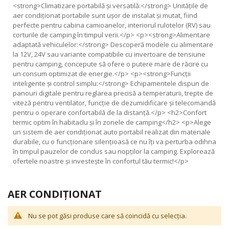
<
strong
>Climatizare portabilă și versatilă:</
strong
> Unitățile de
aer condiționat portabile sunt ușor de instalat și mutat, fiind
perfecte pentru cabina camioanelor, interiorul rulotelor (RV) sau
corturile de camping în timpul verii.</
p
> <
p
><
strong
>Alimentare
adaptată vehiculelor:</
strong
> Descoperă modele cu alimentare
la
12
V,
24
V sau variante compatibile cu invertoare de tensiune
pentru camping, concepute să ofere o putere mare de răcire cu
un consum optimizat de energie.</
p
> <
p
><
strong
>Funcții
inteligente și control simplu:</
strong
> Echipamentele dispun de
panouri digitale pentru reglarea precisă a temperaturii, trepte de
viteză pentru ventilator, funcție de dezumidificare și telecomandă
pentru o operare confortabilă de la distanță.</
p
> <
h2
>Confort
termic optim în habitaclu și în zonele de camping</
h2
> <
p
>Alege
un sistem de aer condiționat auto portabil realizat din materiale
durabile, cu o funcționare silențioasă ce nu îți va perturba odihna
în timpul pauzelor de condus sau nopților la camping. Explorează
ofertele noastre și investește în confortul tău termic!</
p
>
AER CONDIȚIONAT
Nu se pot găsi produse care să coincidă cu selecția.