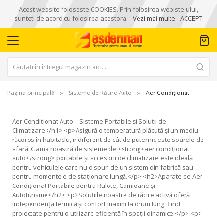
Acest website foloseste COOKIES. Prin folosirea webiste-ului,
sunteti de acord cu folosirea acestora. -
Vezi mai multe
-
ACCEPT
Pagina principală
Sisteme de Răcire Auto
Aer Condiționat
Aer Condiționat Auto – Sisteme Portabile și Soluții de
Climatizare</
h1
> <
p
>Asigură o temperatură plăcută și un mediu
răcoros în habitaclu, indiferent de cât de puternic este soarele de
afară. Gama noastră de sisteme de <
strong
>aer condiționat
auto</
strong
> portabile și accesorii de climatizare este ideală
pentru vehiculele care nu dispun de un sistem din fabrică sau
pentru momentele de staționare lungă.</
p
> <
h2
>Aparate de Aer
Condiționat Portabile pentru Rulote, Camioane și
Autoturisme</
h2
> <
p
>Soluțiile noastre de răcire activă oferă
independență termică și confort maxim la drum lung, fiind
proiectate pentru o utilizare eficientă în spații dinamice:</
p
> <
p
>