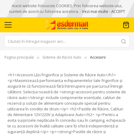
Acest website foloseste COOKIES. Prin folosirea webiste-ului,
sunteti de acord cu folosirea acestora. -
Vezi mai multe
-
ACCEPT
Pagina principală
Sisteme de Răcire Auto
Accesorii
<
h1
>Accesorii Lăzi Frigorifice și Sisteme de Răcire Auto</
h1
>
<
p
>Maximizează performanța echipamentelor tale frigorifice și
asigură-te că funcționează fără întrerupere pe parcursul întregii
călătorii. Selecția noastră de <
strong
>accesorii pentru sisteme de
răcire auto</
strong
> include componente esențiale, cabluri de
rezervă și soluții de alimentare concepute special pentru
utilizarea în condiții de drum.</
p
> <
h2
>Pastile de Răcire, Cabluri
de Alimentare
12
V/
220
V și Adaptoare Auto</
h2
> <
p
>Pentru a
evita surprizele neplăcute în concediu sau în camping, echipează-
te cu accesorii de înaltă calitate care îți oferă independență și
siguranță deplină:</
p
> <
p
><
strong
>Pastile de răcire și