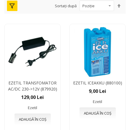
Seta
Sortați după
des
EZETIL TRANSFOMATOR
EZETIL ICEAKKU (880100)
AC/DC 230->12V (879920)
9,00 Lei
129,00 Lei
Ezetil
Ezetil
ADAUGĂ ÎN COȘ
ADAUGĂ ÎN COȘ