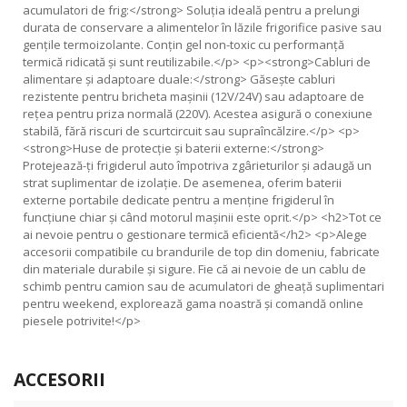
acumulatori de frig:</
strong
> Soluția ideală pentru a prelungi
durata de conservare a alimentelor în lăzile frigorifice pasive sau
gențile termoizolante. Conțin gel non-toxic cu performanță
termică ridicată și sunt reutilizabile.</
p
> <
p
><
strong
>Cabluri de
alimentare și adaptoare duale:</
strong
> Găsește cabluri
rezistente pentru bricheta mașinii (
12
V/
24
V) sau adaptoare de
rețea pentru priza normală (
220
V). Acestea asigură o conexiune
stabilă, fără riscuri de scurtcircuit sau supraîncălzire.</
p
> <
p
>
<
strong
>Huse de protecție și baterii externe:</
strong
>
Protejează-ți frigiderul auto împotriva zgârieturilor și adaugă un
strat suplimentar de izolație. De asemenea, oferim baterii
externe portabile dedicate pentru a menține frigiderul în
funcțiune chiar și când motorul mașinii este oprit.</
p
> <
h2
>Tot ce
ai nevoie pentru o gestionare termică eficientă</
h2
> <
p
>Alege
accesorii compatibile cu brandurile de top din domeniu, fabricate
din materiale durabile și sigure. Fie că ai nevoie de un cablu de
schimb pentru camion sau de acumulatori de gheață suplimentari
pentru weekend, explorează gama noastră și comandă online
piesele potrivite!</
p
>
ACCESORII