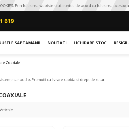
OKIES. Prin folosirea webiste-ului, sunteti de acord cu folosirea acestora
1 619
DUSELE SAPTAMANII
NOUTATI
LICHIDARE STOC
RESIGI
are Coaxiale
steme car audio. Promotii cu livrare rapida si drept de retur.
COAXIALE
Articole