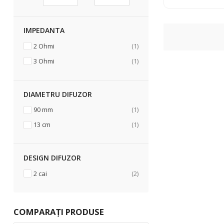
IMPEDANTA
articol
2 Ohmi
1
articol
3 Ohmi
1
DIAMETRU DIFUZOR
articol
90 mm
1
articol
13 cm
1
DESIGN DIFUZOR
articole
2 cai
2
COMPARAȚI PRODUSE