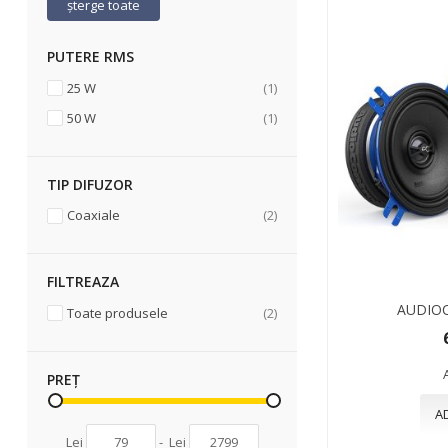
șterge toate
PUTERE RMS
articol
25 W
1
articol
50 W
1
TIP DIFUZOR
articole
Coaxiale
2
FILTREAZA
AUDIO
articole
Toate produsele
2
PREȚ
A
Lei
-
Lei