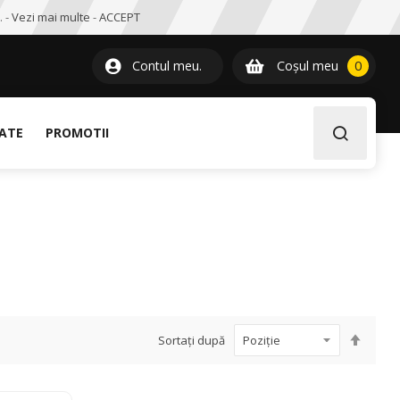
. -
Vezi mai multe
-
ACCEPT
0
item
Contul meu.
Coșul meu
0
LATE
PROMOTII
Setați
Sortați după
desce