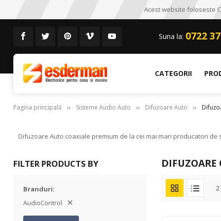
Acest website foloseste CO
0722 37
Suna la:
CATEGORII
PRO
Pagina principală
Sisteme Audio Auto
Difuzoare Auto
Difuzo
Difuzoare Auto coaxiale premium de la cei mai mari producatori de si
DIFUZOARE 
FILTER PRODUCTS BY
2
Branduri
AudioControl