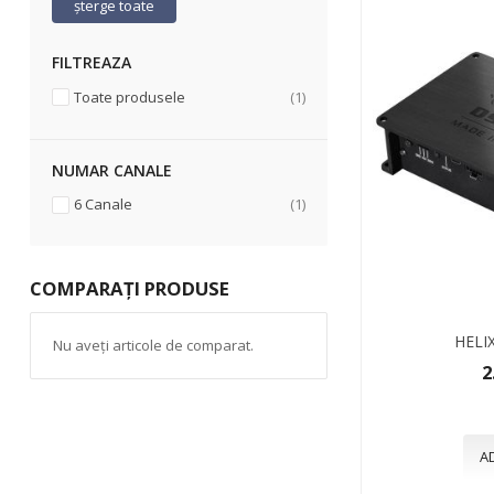
șterge toate
FILTREAZA
articol
Toate produsele
1
NUMAR CANALE
articol
6 Canale
1
COMPARAȚI PRODUSE
HELI
Nu aveți articole de comparat.
2
A