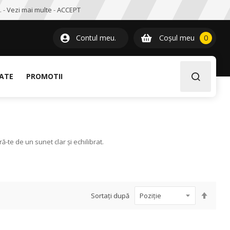
. -
Vezi mai multe
-
ACCEPT
0
item
Contul meu.
Coșul meu
0
LATE
PROMOTII
-te de un sunet clar și echilibrat.
Setați
Sortați după
desce