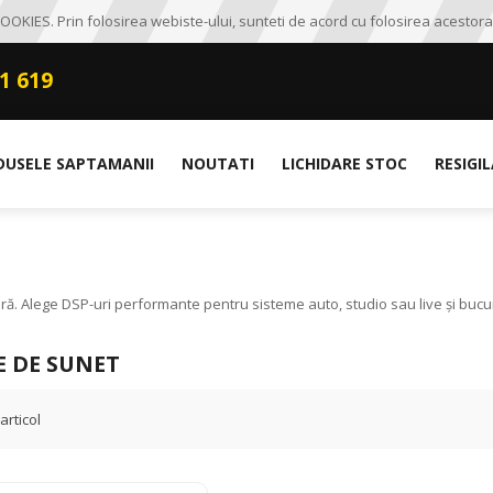
OKIES. Prin folosirea webiste-ului, sunteti de acord cu folosirea acestora
1 619
DUSELE SAPTAMANII
NOUTATI
LICHIDARE STOC
RESIGI
ă. Alege DSP-uri performante pentru sisteme auto, studio sau live și bucură
E DE SUNET
articol