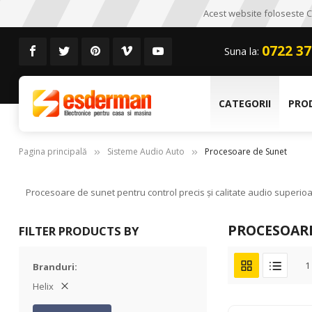
Acest website foloseste CO
0722 37
Suna la:
CATEGORII
PRO
Pagina principală
Sisteme Audio Auto
Procesoare de Sunet
Procesoare de sunet pentru control precis și calitate audio superioar
PROCESOAR
FILTER PRODUCTS BY
1
Branduri
Helix