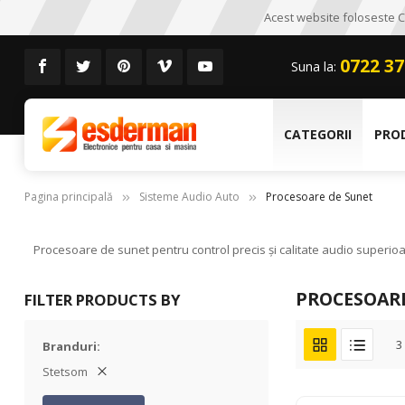
Acest website foloseste CO
0722 37
Suna la:
CATEGORII
PRO
Pagina principală
Sisteme Audio Auto
Procesoare de Sunet
Procesoare de sunet pentru control precis și calitate audio superioar
PROCESOAR
FILTER PRODUCTS BY
3
Branduri
Stetsom