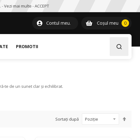
. -
Vezi mai multe
-
ACCEPT
0
item
Contul meu.
Coșul meu
0
LATE
PROMOTII
-te de un sunet clar și echilibrat.
Setați
Sortați după
desce