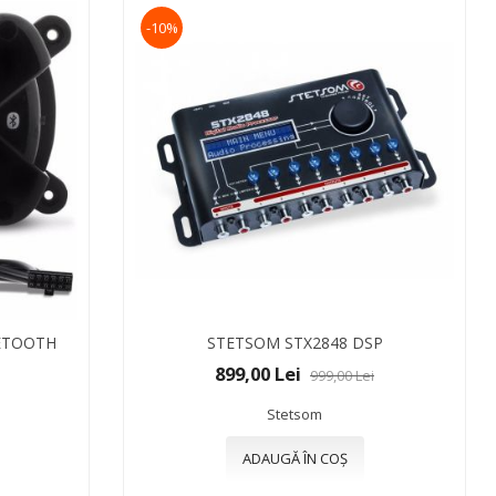
-10%
ETOOTH
STETSOM STX2848 DSP
899,00 Lei
999,00 Lei
Stetsom
ADAUGĂ ÎN COȘ