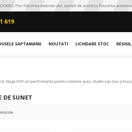
OKIES. Prin folosirea webiste-ului, sunteti de acord cu folosirea acestora
1 619
DUSELE SAPTAMANII
NOUTATI
LICHIDARE STOC
RESIGI
ă. Alege DSP-uri performante pentru sisteme auto, studio sau live și bucură
E DE SUNET
Articole