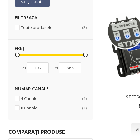
șterge toate
FILTREAZA
articole
Toate produsele
3
PREȚ
Lei
-
Lei
NUMAR CANALE
STETS
articol
4 Canale
1
articol
8 Canale
1
A
COMPARAȚI PRODUSE