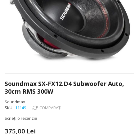
Skip
to
Soundmax SX-FX12.D4 Subwoofer Auto,
the
30cm RMS 300W
beginning
of
Soundmax
the
SKU
11149
COMPARAȚI
images
gallery
Scrieți o recenzie
375,00 Lei