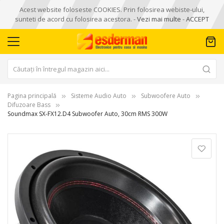
Acest website foloseste COOKIES. Prin folosirea webiste-ului,
sunteti de acord cu folosirea acestora. -
Vezi mai multe
-
ACCEPT
Pagina principală
Sisteme Audio Auto
Subwoofere Auto
Difuzoare Bass
Soundmax SX-FX12.D4 Subwoofer Auto, 30cm RMS 300W
Skip
to
the
end
of
the
images
gallery