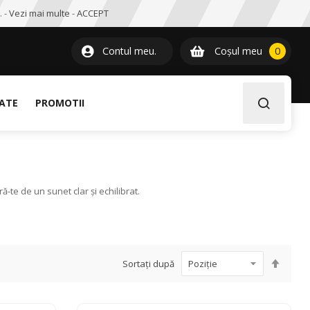
. -
Vezi mai multe
-
ACCEPT
0
item
Contul meu.
Coșul meu
0
LATE
PROMOTII
-te de un sunet clar și echilibrat.
Setați
Sortați după
desce