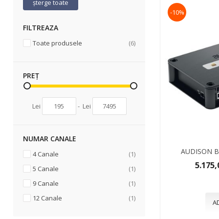
șterge toate
-10%
FILTREAZA
articole
Toate produsele
6
PREȚ
Lei
-
Lei
NUMAR CANALE
AUDISON B
articol
4 Canale
1
5.175,
articol
5 Canale
1
articol
9 Canale
1
articol
12 Canale
1
A