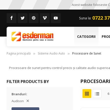
Acest website foloseste CO
0722 37
Suna la:
CATEGORII
PRO
Pagina principală
Sisteme Audio Auto
Procesoare de Sunet
Procesoare de sunet pentru control precis și calitate audio superioar
PROCESOAR
FILTER PRODUCTS BY
6
Branduri
Audison