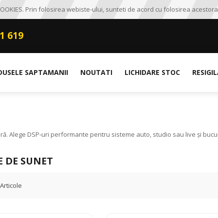
OKIES. Prin folosirea webiste-ului, sunteti de acord cu folosirea acestora
1 619
DUSELE SAPTAMANII
NOUTATI
LICHIDARE STOC
RESIGI
ă. Alege DSP-uri performante pentru sisteme auto, studio sau live și bucură
E DE SUNET
Articole