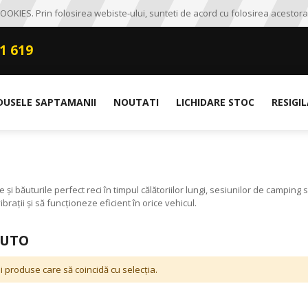
OKIES. Prin folosirea webiste-ului, sunteti de acord cu folosirea acestora
1 619
DUSELE SAPTAMANII
NOUTATI
LICHIDARE STOC
RESIGI
i băuturile perfect reci în timpul călătoriilor lungi, sesiunilor de campin
ații și să funcționeze eficient în orice vehicul.
AUTO
i produse care să coincidă cu selecția.