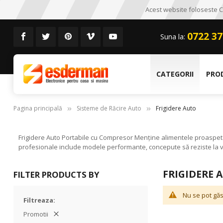
Acest website foloseste CO
0722 37
Suna la:
CATEGORII
PRO
Pagina principală
Sisteme de Răcire Auto
Frigidere Auto
Frigidere Auto Portabile cu Compresor Menține alimentele proaspete ș
profesionale include modele performante, concepute să reziste la vibr
FRIGIDERE 
FILTER PRODUCTS BY
Nu se pot găs
Filtreaza
Promotii