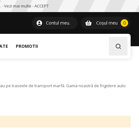
. -
Vezi mai multe
-
ACCEPT
0
item
Contul meu.
Coșul meu
0
LATE
PROMOTII
g sau pe traseele de transport marfă. Gama noastră de frigidere auto