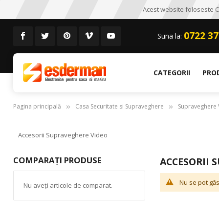
Acest website foloseste CO
0722 37
Suna la:
CATEGORII
PRO
Pagina principală
Casa Securitate si Supraveghere
Supraveghere 
Accesorii Supraveghere Video
COMPARAȚI PRODUSE
ACCESORII 
Nu se pot găs
Nu aveți articole de comparat.