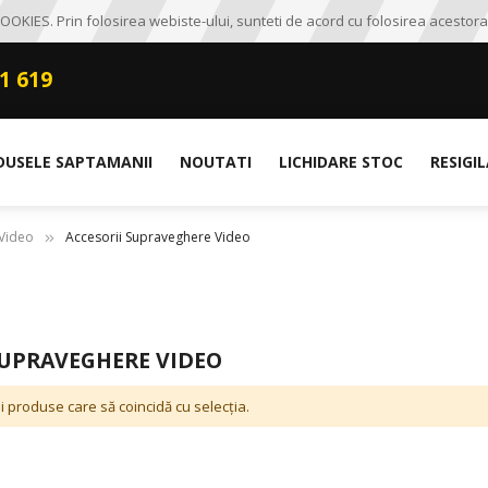
OKIES. Prin folosirea webiste-ului, sunteti de acord cu folosirea acestora
1 619
DUSELE SAPTAMANII
NOUTATI
LICHIDARE STOC
RESIGI
Video
Accesorii Supraveghere Video
SUPRAVEGHERE VIDEO
i produse care să coincidă cu selecția.