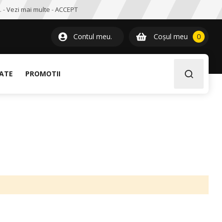
. -
Vezi mai multe
-
ACCEPT
0
item
Contul meu.
Coșul meu
0
LATE
PROMOTII