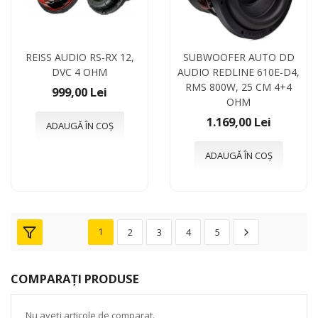
REISS AUDIO RS-RX 12,
SUBWOOFER AUTO DD
DVC 4 OHM
AUDIO REDLINE 610E-D4,
RMS 800W, 25 CM 4+4
999,00 Lei
OHM
1.169,00 Lei
ADAUGĂ ÎN COȘ
ADAUGĂ ÎN COȘ
1
2
3
4
5
COMPARAȚI PRODUSE
Nu aveți articole de comparat.