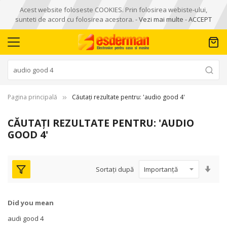
Acest website foloseste COOKIES. Prin folosirea webiste-ului,
sunteti de acord cu folosirea acestora. -
Vezi mai multe
-
ACCEPT
Pagina principală
Căutați rezultate pentru: 'audio good 4'
CĂUTAȚI REZULTATE PENTRU: 'AUDIO
GOOD 4'
Seta
Sortați după
asc
Did you mean
audi good 4