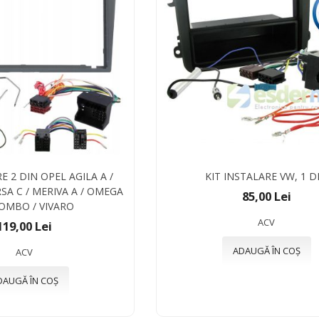
E 2 DIN OPEL AGILA A /
KIT INSTALARE VW, 1 D
RSA C / MERIVA A / OMEGA
85,00 Lei
COMBO / VIVARO
ACV
119,00 Lei
ADAUGĂ ÎN COȘ
ACV
DAUGĂ ÎN COȘ