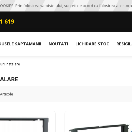
OKIES. Prin folosirea webiste-ului, sunteti de acord cu folosirea acestora
1 619
DUSELE SAPTAMANII
NOUTATI
LICHIDARE STOC
RESIGI
turi Instalare
TALARE
Articole