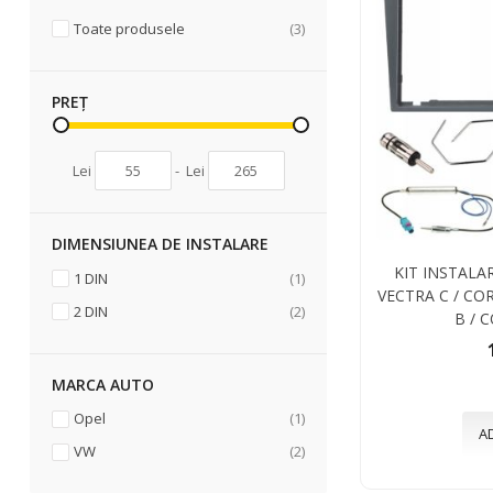
articole
Toate produsele
3
PREȚ
Lei
-
Lei
DIMENSIUNEA DE INSTALARE
KIT INSTALAR
articol
1 DIN
1
VECTRA C / CO
articole
2 DIN
2
B / 
MARCA AUTO
articol
Opel
1
A
articole
VW
2