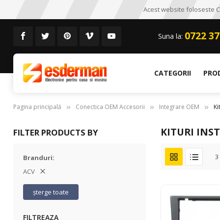
Acest website foloseste CO
0722 37
Suna la:
CATEGORII
PRO
Pagina principală
Conectica OEM Accesorii
Integrare OEM
Ki
KITURI INS
FILTER PRODUCTS BY
3
Branduri
ACV
șterge toate
FILTREAZA