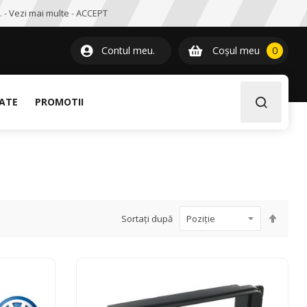
. -
Vezi mai multe
-
ACCEPT
0
item
Contul meu.
Coșul meu
0
LATE
PROMOTII
Setați
Sortați după
desce