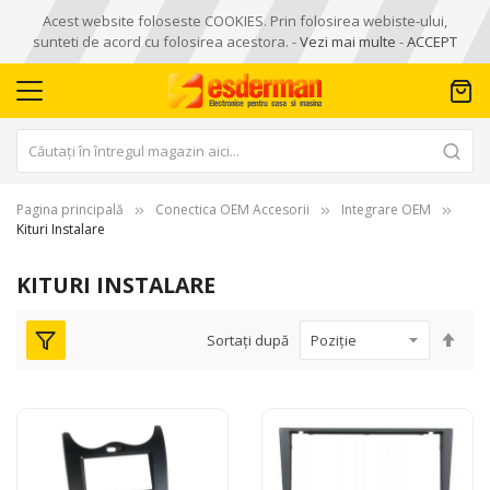
Acest website foloseste COOKIES. Prin folosirea webiste-ului,
sunteti de acord cu folosirea acestora. -
Vezi mai multe
-
ACCEPT
Pagina principală
Conectica OEM Accesorii
Integrare OEM
Kituri Instalare
KITURI INSTALARE
Seta
Sortați după
des