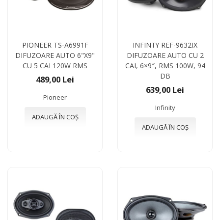
PIONEER TS-A6991F
INFINTY REF-9632IX
DIFUZOARE AUTO 6"X9"
DIFUZOARE AUTO CU 2
CU 5 CAI 120W RMS
CAI, 6×9″, RMS 100W, 94
DB
489,00 Lei
639,00 Lei
Pioneer
Infinity
ADAUGĂ ÎN COȘ
ADAUGĂ ÎN COȘ