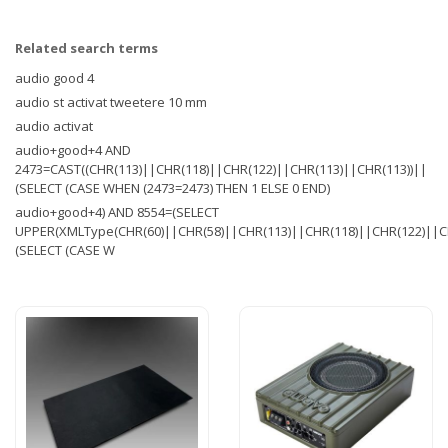
Related search terms
audio good 4
audio st activat tweetere 10 mm
audio activat
audio+good+4 AND
2473=CAST((CHR(113)||CHR(118)||CHR(122)||CHR(113)||CHR(113))||
(SELECT (CASE WHEN (2473=2473) THEN 1 ELSE 0 END)
audio+good+4) AND 8554=(SELECT
UPPER(XMLType(CHR(60)||CHR(58)||CHR(113)||CHR(118)||CHR(122)||C
(SELECT (CASE W