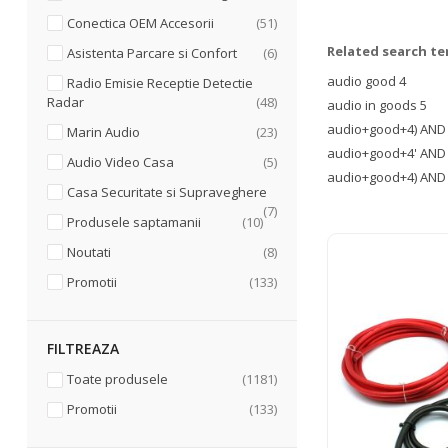
articole
Conectica OEM Accesorii
51
Related search t
articole
Asistenta Parcare si Confort
6
audio good 4
Radio Emisie Receptie Detectie
articole
Radar
48
audio in goods 5
audio+good+4) AND 
articole
Marin Audio
23
audio+good+4' AND 
articole
Audio Video Casa
5
audio+good+4) AND 
Casa Securitate si Supraveghere
articole
7
articole
Produsele saptamanii
10
articole
Noutati
8
articole
Promotii
133
FILTREAZA
articole
Toate produsele
1181
articole
Promotii
133