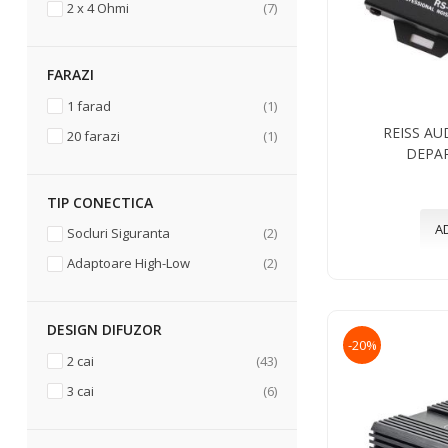
articole
2 x 4 Ohmi
7
FARAZI
articol
1 farad
1
REISS AU
articol
20 farazi
1
DEPA
TIP CONECTICA
A
articole
Socluri Siguranta
2
articole
Adaptoare High-Low
2
DESIGN DIFUZOR
-20%
articole
2 cai
43
articole
3 cai
6