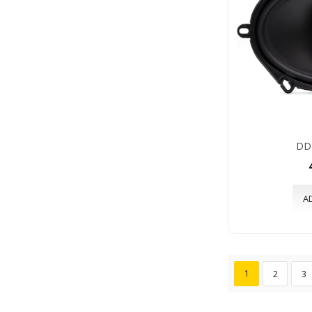
DD
A
1
2
3