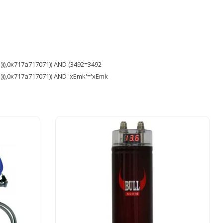
)),0x717a717071)) AND (3492=3492
)),0x717a717071)) AND 'xEmk'='xEmk