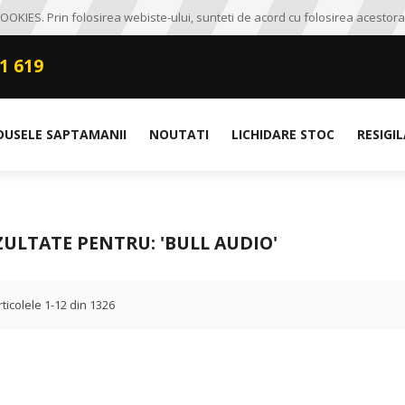
OKIES. Prin folosirea webiste-ului, sunteti de acord cu folosirea acestora
1 619
DUSELE SAPTAMANII
NOUTATI
LICHIDARE STOC
RESIGI
ZULTATE PENTRU: 'BULL AUDIO'
rticolele
1
-
12
din
1326