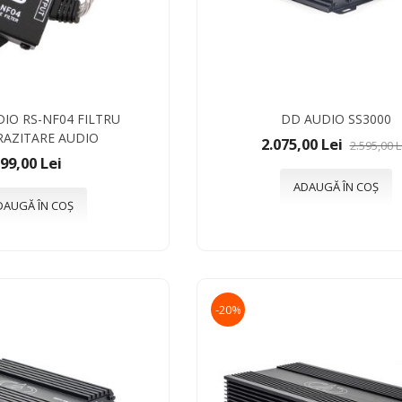
DIO RS-NF04 FILTRU
DD AUDIO SS3000
RAZITARE AUDIO
2.075,00 Lei
2.595,00 L
99,00 Lei
ADAUGĂ ÎN COȘ
DAUGĂ ÎN COȘ
-20%