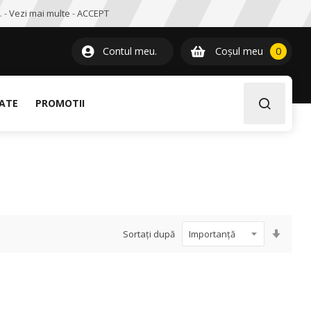
. -
Vezi mai multe
-
ACCEPT
0
item
Contul meu.
Coșul meu
0
LATE
PROMOTII
Setați
Sortați după
ascen