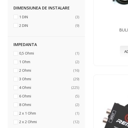
DIMENSIUNEA DE INSTALARE
articole
1 DIN
3
articole
2 DIN
9
BUL
IMPEDANTA
A
articol
0,5 Ohmi
1
articole
1 Ohm
2
articole
2 Ohmi
16
articole
3 Ohmi
29
articole
4 Ohmi
225
articole
6 Ohmi
5
articole
8 Ohmi
2
articol
2 x 1 Ohm
1
articole
2 x 2 Ohmi
12