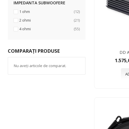
IMPEDANTA SUBWOOFERE
articole
1 ohm
12
articole
2 ohmi
21
articole
4 ohmi
55
COMPARAȚI PRODUSE
DD A
1.575,
Nu aveți articole de comparat.
A