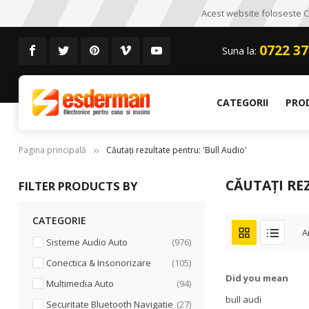
Acest website foloseste CO
0722 37
Suna la:
CATEGORII
PRO
Pagina principală
Căutați rezultate pentru: 'Bull Audio'
CĂUTAȚI RE
FILTER PRODUCTS BY
CATEGORIE
A
articole
Sisteme Audio Auto
976
articole
Conectica & Insonorizare
105
Did you mean
articole
Multimedia Auto
94
bull audi
articole
Securitate Bluetooth Navigatie
27