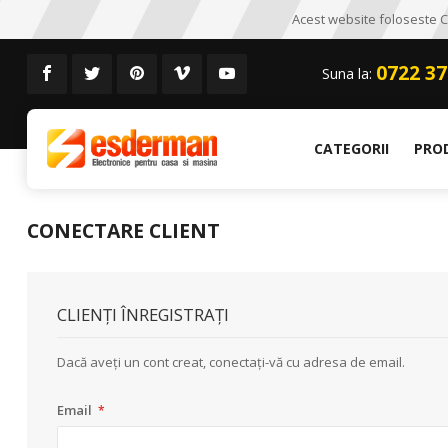
Acest website foloseste CO
0722 37
Suna la:
CATEGORII
PRO
CONECTARE CLIENT
CLIENȚI ÎNREGISTRAȚI
Dacă aveți un cont creat, conectați-vă cu adresa de email.
Email