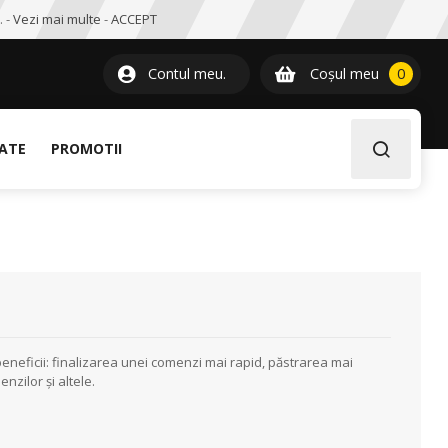
. -
Vezi mai multe
-
ACCEPT
0
item
Contul meu.
Coșul meu
0
LATE
PROMOTII
eneficii: finalizarea unei comenzi mai rapid, păstrarea mai
nzilor și altele.