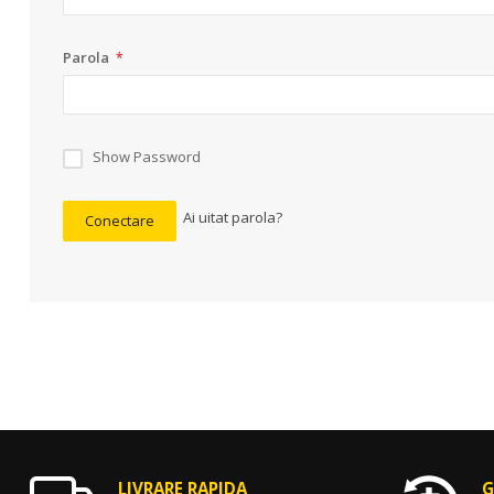
Parola
Show Password
Ai uitat parola?
Conectare
LIVRARE RAPIDA
G