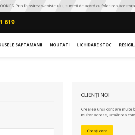
OKIES. Prin folosirea webiste-ului, sunteti de acord cu folosirea acestora
1 619
DUSELE SAPTAMANII
NOUTATI
LICHIDARE STOC
RESIGI
CLIENȚI NOI
Crearea unui cont are multe b
multor adrese, urmărirea come
Creați cont