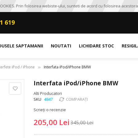
OKIES. Prin folosirea webiste-ului, sunteti de acord cu folosirea acestora
1 619
DUSELE SAPTAMANII
NOUTATI
LICHIDARE STOC
RESIGI
terfete iPod / iPhone
Interfata iPod/iPhone BMW
Interfata iPod/iPhone BMW
Alti Producatori
SKU
4847
COMPARAȚI
Scrieți o recenzie
205,00 Lei
345,00 Lei