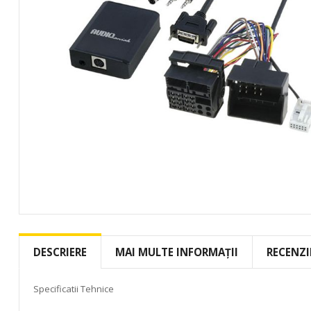
Skip
to
the
DESCRIERE
MAI MULTE INFORMAȚII
RECENZI
beginning
of
the
Specificatii Tehnice
images