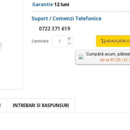
Garantie
12 luni
Suport / Comenzi Telefonice
0722 371 619
Cantitate
ADAUGĂ ÎN C
Cumpără acum, plăteșt
de la
61.25
LEI /
I
INTREBARI SI RASPUNSURI