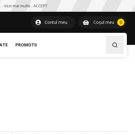
. -
Vezi mai multe
-
ACCEPT
0
item
Contul meu.
Coșul meu
0
LATE
PROMOTII