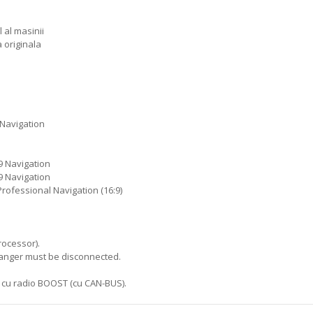
 al masinii
a originala
 Navigation
:9 Navigation
:9 Navigation
rofessional Navigation (16:9)
rocessor).
hanger must be disconnected.
) cu radio BOOST (cu CAN-BUS).