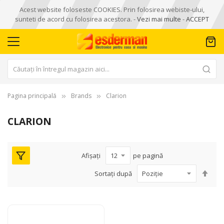
Acest website foloseste COOKIES. Prin folosirea webiste-ului,
sunteti de acord cu folosirea acestora. -
Vezi mai multe
-
ACCEPT
Pagina principală
Brands
Clarion
CLARION
Afișați
pe pagină
Seta
Sortați după
des