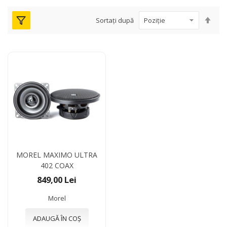
Seta
Sortați după
des
MOREL MAXIMO ULTRA
402 COAX
849,00 Lei
Morel
ADAUGĂ ÎN COȘ