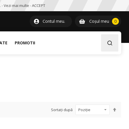
. -
Vezi mai multe
-
ACCEPT
0
item
Contul meu.
Coșul meu
0
LATE
PROMOTII
Setați
Sortați după
desce