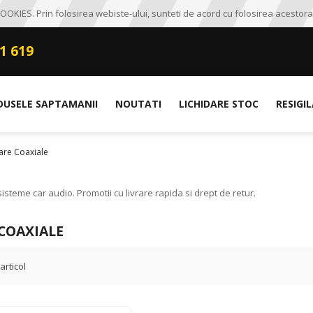
OKIES. Prin folosirea webiste-ului, sunteti de acord cu folosirea acestora
1 619
DUSELE SAPTAMANII
NOUTATI
LICHIDARE STOC
RESIGI
are Coaxiale
steme car audio. Promotii cu livrare rapida si drept de retur.
COAXIALE
articol