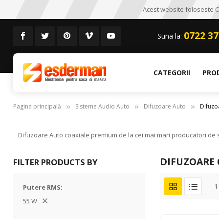
Acest website foloseste CO
0722 37
Suna la:
CATEGORII
PRO
Pagina principală
Sisteme Audio Auto
Difuzoare Auto
Difuzo
Difuzoare Auto coaxiale premium de la cei mai mari producatori de si
DIFUZOARE 
FILTER PRODUCTS BY
1
Putere RMS
55 W