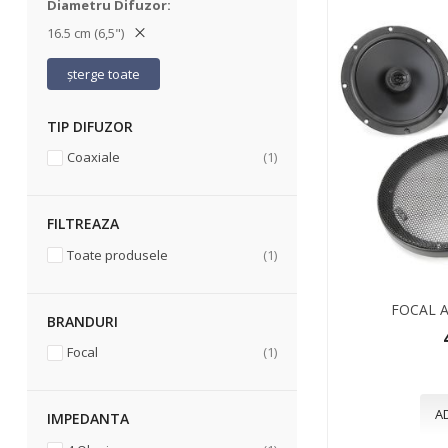
Diametru Difuzor
16.5 cm (6,5")
șterge toate
TIP DIFUZOR
articol
Coaxiale
1
FILTREAZA
articol
Toate produsele
1
FOCAL A
BRANDURI
articol
Focal
1
A
IMPEDANTA