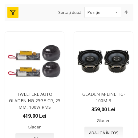
Seta
Sortați după
des
TWEETERE AUTO
GLADEN M-LINE HG-
GLADEN HG-25GF-CR, 25
100M-3
MM, 100W RMS
359,00 Lei
419,00 Lei
Gladen
Gladen
ADAUGĂ ÎN COȘ